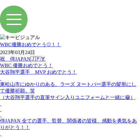
WBC優勝おめでとう⚾️！！
2023年03月24日
祝 侍
JAPAN🇯🇵🏅
WBC
優勝おめでとう！
大谷翔平選手
MVP
おめでとう！
東松山市にゆかりのある、ラーズ
ヌートバー選手の髪形にし
て優勝祈願。笑
（大谷翔平選手の直筆サイン入りユニフォームと一緒に😁）
侍
JAPAN
全ての選手、監督、関係者の皆様、感動を勇気をあ
りがとう！！