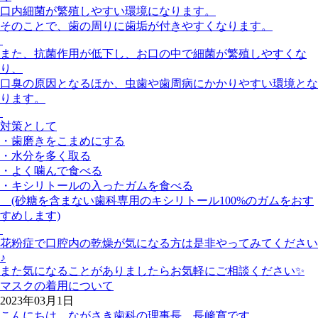
口内細菌が繁殖しやすい環境になります。
そのことで、歯の周りに歯垢が付きやすくなります。
また、抗菌作用が低下し、お口の中で細菌が繁殖しやすくな
り、
口臭の原因となるほか、虫歯や歯周病にかかりやすい環境とな
ります。
対策として
・歯磨きをこまめにする
・水分を多く取る
・よく噛んで食べる
・キシリトールの入ったガムを食べる
(砂糖を含まない歯科専用のキシリトール100%のガムをおす
すめします)
花粉症で口腔内の乾燥が気になる方は是非やってみてください
♪
また気になることがありましたらお気軽にご相談ください
✨
マスクの着用について
2023年03月1日
こんにちは、ながさき歯科の理事長 長﨑寛です。