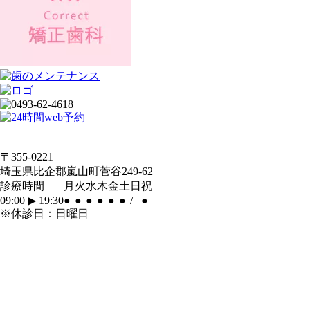
〒355-0221
埼玉県比企郡嵐山町菅谷249-62
診療時間
月
火
水
木
金
土
日
祝
09:00
▶︎
19:30
●
●
●
●
●
●
/
●
※休診日：日曜日