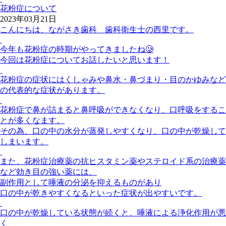
花粉症について
2023年03月21日
こんにちは、ながさき歯科 歯科衛生士の西里です。
今年も花粉症の時期がやってきましたね
🥲
今回は花粉症についてお話したいと思います！
花粉症の症状にはくしゃみや鼻水・鼻づまり・目のかゆみなど
の代表的な症状があります。
花粉症で鼻が詰まると鼻呼吸ができなくなり、
口呼吸をするこ
とが多くなます。
その為、口の中の水分が蒸発しやすくなり、口の中が乾燥して
しまいます。
また、花粉症治療薬の抗ヒスタミン薬やステロイド系の治療薬
など効き目の強い薬には、
副作用として唾液の分泌を抑えるものがあり
口の中が乾きやすくなるといった症状が出やすいです。
口の中が乾燥している状態が続くと、唾液による浄化作用が悪
く