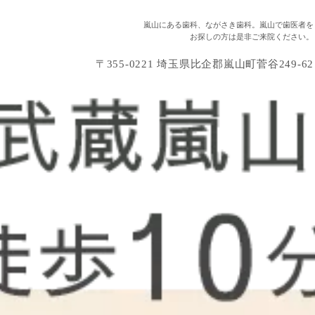
嵐山にある歯科、ながさき歯科。嵐山で歯医者を
お探しの方は是非ご来院ください。
〒355-0221 埼玉県比企郡嵐山町菅谷249-62