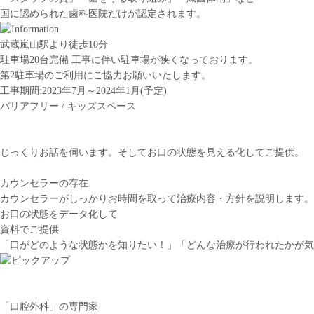
国に認められた歯科医院だけ
が認定されます。
武蔵嵐山
駅より
徒歩
10
分
駐車場
20
台
完備
工事に伴い駐車場が狭くなっております。
第2駐車場のご利用にご協力お願いいたします。
工事期間:2023年7月～2024年1月(予定)
バリアフリー / キッズスペース
じっくりお話を伺います。そしてお口の状態を見える化してご提供。
カ
ウンセラー
の存在
カウンセラーがしっかりお時間を取って治療内容・方針を説明します。
お口の状態をデータ化して
資
料でご提供
「口がどのような状態かを知りたい！」「どんな治療が行われたかが気にな
「口腔外科」の専門家