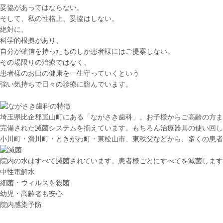
妥協があってはならない。
そして、私の性格上、
妥協はしない。
絶対に。
科学的根拠があり、
自分が確信を持ったものしか患者様にはご提案しない。
その場限りの治療ではなく、
患者様のお口の健康を一生守っていく
という
強い気持ちで日々の診療に臨んでいます。
埼玉県比企郡嵐山町にある「ながさき歯科」。お子様からご高齢の方ま
完備された滅菌システムを揃えています。もちろん治療器具の使い回し
小川町・滑川町・ときがわ町・東松山市、東秩父などから、多くの患者
院内の水はすべて
滅菌
されています。患者様ごとにすべてを
滅菌
します
中性電解水
細菌・ウィルスを殺菌
幼児・高齢者も安心
院内感染予防