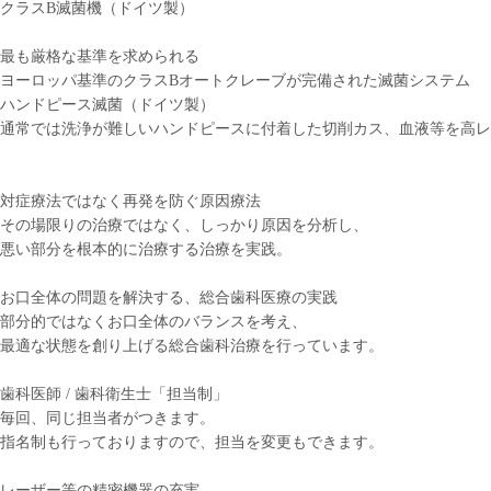
クラスB滅菌機（ドイツ製）
最も厳格な基準を求められる
ヨーロッパ基準のクラスBオートクレーブが完備された滅菌システム
ハンドピース滅菌（ドイツ製）
通常では洗浄が難しいハンドピースに付着した切削カス、血液等を高レ
対症療法ではなく再発を防ぐ
原因療法
その場限りの治療ではなく、しっかり原因を分析し、
悪い部分を根本的に治療する治療を実践。
お口全体の問題を解決する、
総合歯科医療
の実践
部分的ではなくお口全体のバランスを考え、
最適な状態を創り上げる総合歯科治療を行っています。
歯科医師 / 歯科衛生士「
担当制
」
毎回、同じ担当者がつきます。
指名制も行っておりますので、担当を変更もできます。
レーザー等の
精密機器
の充実