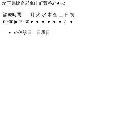
埼玉県比企郡嵐山町菅谷249-62
診療時間
月
火
水
木
金
土
日
祝
●
●
●
●
●
●
/
●
09:00
▶︎
19:30
※休診日：日曜日