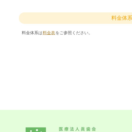
料金体
料金体系は
料金表
をご参照ください。