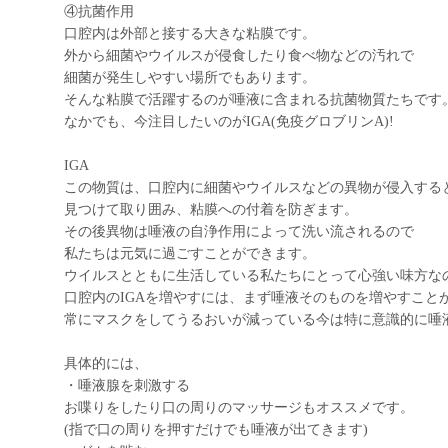
④抗菌作用
口腔内は外部と接する大きな粘膜です。
外から細菌やウイルスが侵食したり食べ物などの汚れで
細菌が発生しやすい場所でもあります。
そんな粘膜で活躍するのが唾液に含まれる抗菌物質たちです
なかでも、今注目したいのがIGA(免疫グロブリンA)!
IGA
この物質は、口腔内に細菌やウイルスなどの異物が侵入する
見つけて取り囲み、粘膜への付着を防ぎます。
その後異物は唾液の自浄作用によって洗い流されるので
私たちは元気に過ごすことができます。
ウイルスとともに生活している私たちにとって心強い味方な
口腔内のIGAを増やすには、まず唾液そのものを増やすこと
常にマスクをしてうるおいが減っている今は特に意識的に唾
具体的には、
・唾液腺を刺激する
お喋りをしたり口の周りのマッサージもオススメです。
(指で口の周りを押すだけでも唾液が出てきます)