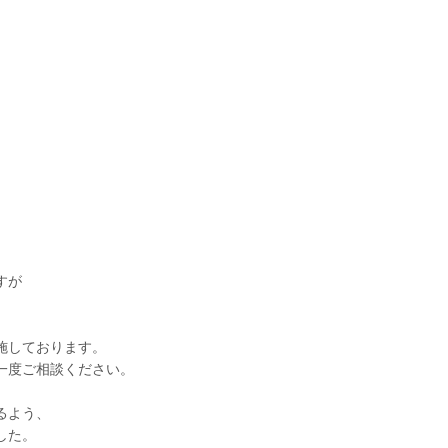
すが
施しております。
一度ご相談ください。
るよう、
した。