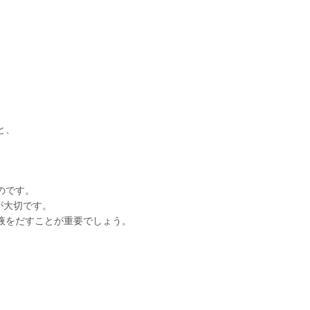
。
と、
のです。
が大切です。
液をだすことが重要でしょう。