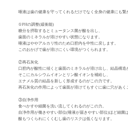
唾液は歯の健康を守ってくれるだけでなく全身の健康にも繋
①PHの調整(緩衝能)
糖分を摂取するとミュータンス菌が酸を出し、
歯面のミネラルが溶けやすい状態になります。
唾液はややアルカリ性のため口腔内を中性に戻します。
このおかげで歯が溶けにくい環境がつくられます。
②再石灰化
口腔内が酸性に傾くと歯面のミネラルが溶け出し、結晶構造
そこにカルシウムイオンとリン酸イオンを補給し、
エナメル質の結晶を新しく形成するのがこの力です。
再石灰化の作用によって歯面が溶けてもすぐに歯に穴があく
③自浄作用
食べかすや細菌を洗い流してくれるのがこの力。
自浄作用が働きやすい部位(唾液が届きやすい部位)ほど細菌
酸もつくられにくくむし歯のリスクは低くなります。