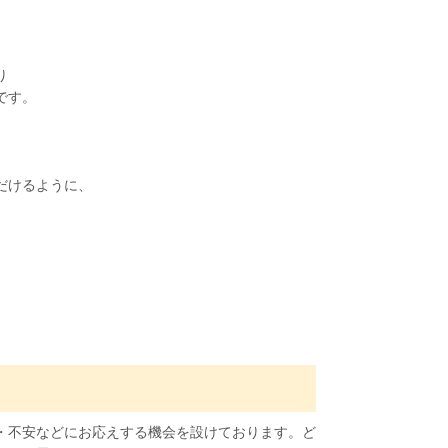
り
です。
だけるように、
。
・不安などにお応えする機会を設けております。ど