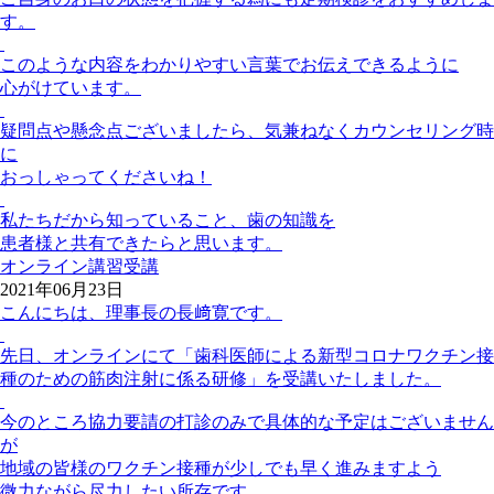
す。
このような内容をわかりやすい言葉でお伝えできるように
心がけています。
疑問点や懸念点ございましたら、気兼ねなくカウンセリング時
に
おっしゃってくださいね！
私たちだから知っていること、歯の知識を
患者様と共有できたらと思います。
オンライン講習受講
2021年06月23日
こんにちは、理事長の長﨑寛です。
先日、オンラインにて「歯科医師による新型コロナワクチン接
種のための筋肉注射に係る研修」を受講いたしました。
今のところ協力要請の打診のみで具体的な予定はございません
が
地域の皆様のワクチン接種が少しでも早く進みますよう
微力ながら尽力したい所存です。