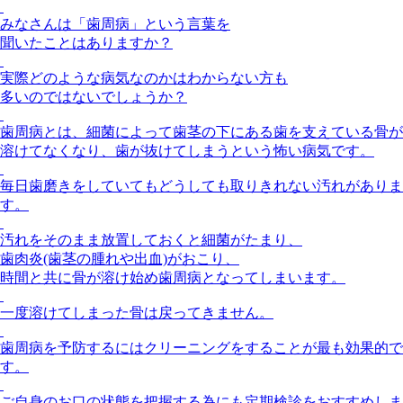
みなさんは「歯周病」という言葉を
聞いたことはありますか？
実際どのような病気なのかはわからない方も
多いのではないでしょうか？
歯周病とは、細菌によって歯茎の下にある歯を支えている骨が
溶けてなくなり、歯が抜けてしまうという怖い病気です。
毎日歯磨きをしていてもどうしても取りきれない汚れがありま
す。
汚れをそのまま放置しておくと細菌がたまり、
歯肉炎(歯茎の腫れや出血)がおこり、
時間と共に骨が溶け始め歯周病となってしまいます。
一度溶けてしまった骨は戻ってきません。
歯周病を予防するにはクリーニングをすることが最も効果的で
す。
ご自身のお口の状態を把握する為にも定期検診をおすすめしま