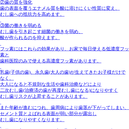
②歯の質を強化
歯の表面を覆うエナメル質を酸に溶けにくい性質に変え、
むし歯への抵抗力を高めます。
③菌の働きを弱める
むし歯を引き起こす細菌の働きを弱め、
酸が作られるのを抑えます。
フッ素にはこれらの効果があり、お家で毎日使える低濃度フッ
素と
歯科医院のみで使える高濃度フッ素があります。
乳歯(子供の歯)、永久歯(大人の歯)が生えてきたお子様だけで
なく、
大人になると不規則な生活や歯科治療などにより
二次むし歯(治療済の歯が再度むし歯になる)になりやすく
むし歯リスクが上昇することがあります。
また年齢が進むにつれ、歯周病により歯茎が下がってしまい、
セメント質とよばれる表面が弱い部分が露出し
むし歯になりやすくなります。