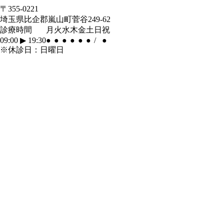
〒355-0221
埼玉県比企郡嵐山町菅谷249-62
診療時間
月
火
水
木
金
土
日
祝
09:00
▶︎
19:30
●
●
●
●
●
●
/
●
※休診日：日曜日