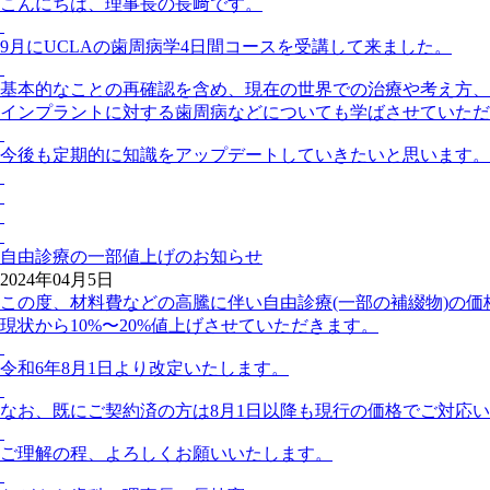
こんにちは、理事長の長﨑です。
9月にUCLAの歯周病学4日間コースを受講して来ました。
基本的なことの再確認を含め、現在の世界での治療や考え方、
インプラントに対する歯周病などについても学ばさせていただ
今後も定期的に知識をアップデートしていきたいと思います。
自由診療の一部値上げのお知らせ
2024年04月5日
この度、材料費などの高騰に伴い自由診療(一部の補綴物)の価
現状から10%〜20%値上げさせていただきます。
令和6年8月1日より改定いたします。
なお、既にご契約済の方は8月1日以降も現行の価格でご対応
ご理解の程、よろしくお願いいたします。