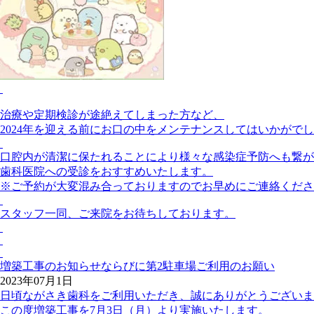
治療や定期検診が途絶えてしまった方など、
2024年を迎える前にお口の中をメンテナンスしてはいかがで
口腔内が清潔に保たれることにより様々な感染症予防へも繋が
歯科医院への受診をおすすめいたします。
※ご予約が大変混み合っておりますのでお早めにご連絡くださ
スタッフ一同、ご来院をお待ちしております。
増築工事のお知らせならびに第2駐車場ご利用のお願い
2023年07月1日
日頃ながさき歯科をご利用いただき、誠にありがとうございま
この度増築工事を7月3日（月）より実施いたします。