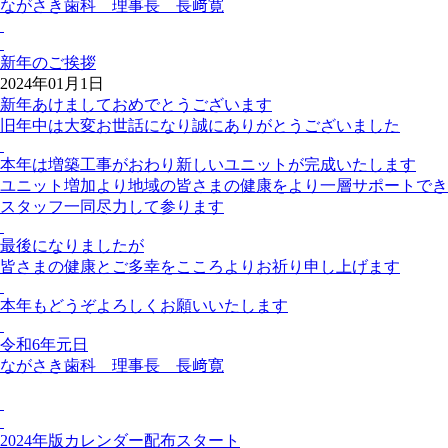
ながさき歯科 理事長 長﨑寛
新年のご挨拶
2024年01月1日
新年あけましておめでとうございます
旧年中は大変お世話になり誠にありがとうございました
本年は増築工事がおわり新しいユニットが完成いたします
ユニット増加より地域の皆さまの健康をより一層サポートでき
スタッフ一同尽力して参ります
最後になりましたが
皆さまの健康とご多幸をこころよりお祈り申し上げます
本年もどうぞよろしくお願いいたします
令和6年元日
ながさき歯科 理事長 長﨑寛
2024年版カレンダー配布スタート