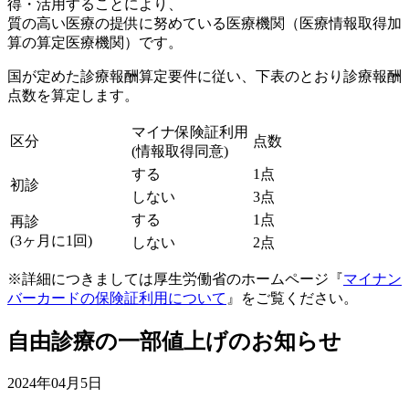
得・活用することにより、
質の高い医療の提供に努めている医療機関（医療情報取得加
算の算定医療機関）です。
国が定めた診療報酬算定要件に従い、下表のとおり診療報酬
点数を算定します。
マイナ保険証利用
区分
点数
(情報取得同意)
する
1点
初診
しない
3点
する
1点
再診
(3ヶ月に1回)
しない
2点
※詳細につきましては厚生労働省のホームページ『
マイナン
バーカードの保険証利用について
』をご覧ください。
自由診療の一部値上げのお知らせ
2024年04月5日